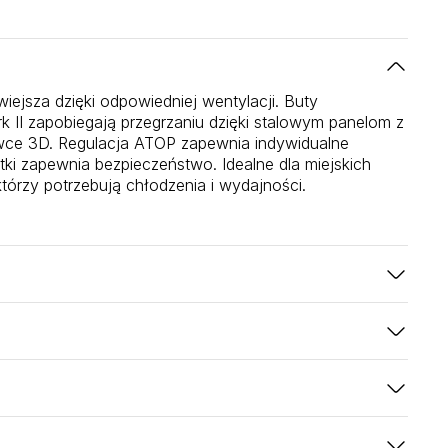
wiejsza dzięki odpowiedniej wentylacji. Buty
 II zapobiegają przegrzaniu dzięki stalowym panelom z
ewce 3D. Regulacja ATOP zapewnia indywidualne
ki zapewnia bezpieczeństwo. Idealne dla miejskich
órzy potrzebują chłodzenia i wydajności.
jności do jazdy sportowej:
a ochrona przy agresywnej jeździe
czeństwa dla pewności siebie podczas uprawiania
maksymalny przepływ powietrza zapewniający
przyczepność i trwałość do zastosowań sportowych
pływu powietrza zapewniający komfort podczas
a kostki
- certyfikowana ochrona obszarów
liestrowej 3D
- zarządzanie wilgocią i komfort