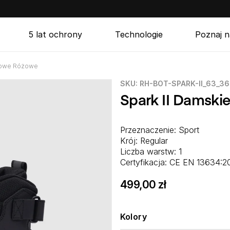
5 lat ochrony
Technologie
Poznaj n
klowe Różowe
SKU:
SKU: RH-BOT-SPARK-II_63_36
Spark II Damski
Przeznaczenie: Sport
Krój: Regular
Liczba warstw: 1
Certyfikacja: CE EN 13634:2
499,00 zł
Cena
regularna
Kolory