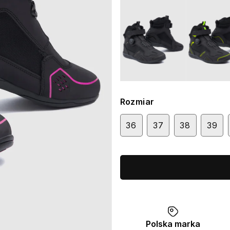
Rozmiar
36
37
38
39
Polska marka