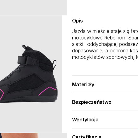
Opis
Jazda w mieście staje się łat
motocyklowe Rebelhorn Spark
siatki i oddychającej podsz
dopasowanie, a ochrona kost
motocyklistów sportowych, kt
Materiały
Konstrukcja o wysokiej wyda
Bezpieczeństwo
50% skóra PU
- trwał
Certyfikowany system bezpie
50% siatki stalowej
- 
sportu:
wydajność chłodzenia
Wentylacja
Podeszwa gumowa
- 
Wysokowydajny system prze
Twarde ochraniacze n
Podszewka z siatki po
uprawiania sportu:
wrażliwych
Certyfikacja