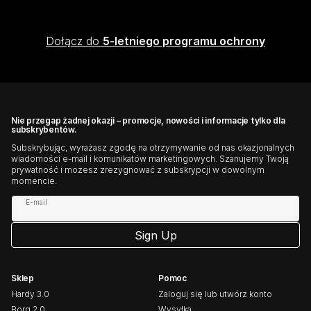
Dołącz do
5-letniego programu ochrony
Nie przegap żadnej okazji – promocje, nowości i informacje tylko dla
subskrybentów.
Subskrybując, wyrażasz zgodę na otrzymywanie od nas okazjonalnych
wiadomości e-mail i komunikatów marketingowych. Szanujemy Twoją
prywatność i możesz zrezygnować z subskrypcji w dowolnym
momencie.
E-mail
Sign Up
Sklep
Pomoc
Hardy 3.0
Zaloguj się lub utwórz konto
Borg 2.0
Wysyłka