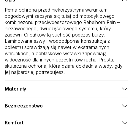
Pełna ochrona przed niekorzystnymi warunkami
pogodowymi zaczyna się tutaj od motocyklowego
kombinezonu przeciwdeszczowego Rebelhorn Rain –
niezawodnego, dwuczęściowego systemu, który
zapewni Ci całkowitą suchość podczas burzy.
Laminowane szwy i wodoodporna konstrukcja z
poliestru sprawdzają się nawet w ekstremalnych
warunkach, a odblaskowe wstawki zapewniają
widoczność dla innych uczestników ruchu. Prosta,
skuteczna ochrona, która działa dokładnie wtedy, gdy
jej najbardziej potrzebujesz.
Materiały
Konstrukcja odporna na warunki atmosferyczne
zapewniająca pełną ochronę:
Bezpieczeństwo
Pełna ochrona przed warunkami atmosferycznymi dla
Tkanina bazowa poliestrowa
- trwały i
pewności jazdy:
niezawodny fundament
Komfort
Powłoka PVC
- technologia bariery wodoodpornej
Zaprojektowane z myślą o komforcie ochrony przed