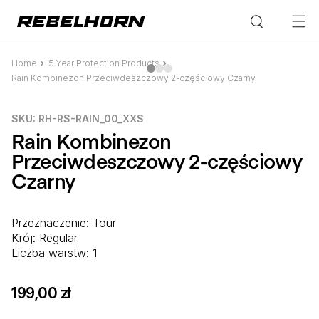
Przejdź
do treści
Home
Pomiń,
5 Year Protection Products
aby
Rain Kombinezon Przeciwdeszczowy 2-częściowy Czarny
przejść
do
informacji
SKU:
SKU: RH-RS-RAIN_00_XXS
o
produkcie
Rain Kombinezon
Przeciwdeszczowy 2-częściowy
Czarny
Przeznaczenie: Tour
Krój: Regular
Liczba warstw: 1
199,00 zł
Cena
regularna