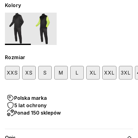
Kolory
Rozmiar
XXS
XS
S
M
L
XL
XXL
3XL
Polska marka
5 lat ochrony
Ponad 150 sklepów
Opis