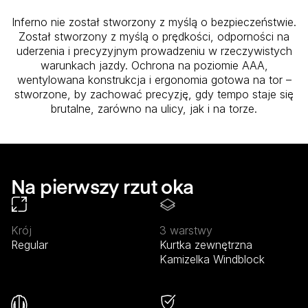
Inferno nie został stworzony z myślą o bezpieczeństwie.
Został stworzony z myślą o prędkości, odporności na
uderzenia i precyzyjnym prowadzeniu w rzeczywistych
warunkach jazdy. Ochrona na poziomie AAA,
wentylowana konstrukcja i ergonomia gotowa na tor –
stworzone, by zachować precyzję, gdy tempo staje się
brutalne, zarówno na ulicy, jak i na torze.
Na pierwszy rzut oka
Krój
3 warstwy
Regular
Kurtka zewnętrzna
Kamizelka Windblock