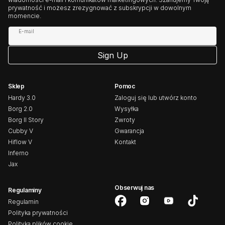
prywatność i możesz zrezygnować z subskrypcji w dowolnym
momencie.
E-mail
Sign Up
Sklep
Pomoc
Hardy 3.0
Zaloguj się lub utwórz konto
Borg 2.0
Wysyłka
Borg II Story
Zwroty
Cubby V
Gwarancja
Hiflow V
Kontakt
Inferno
Jax
Obserwuj nas
Regulaminy
Regulamin
Facebook
Instagram
Youtube
TikTok
Polityka prywatności
Polityka plików cookie