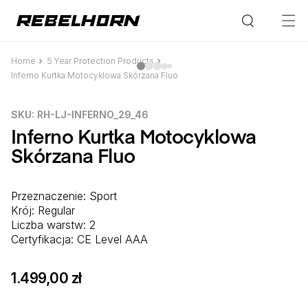
Przejdź
do treści
Home
Pomiń,
5 Year Protection Products
aby
Inferno Kurtka Motocyklowa Skórzana Fluo
przejść
do
informacji
SKU:
SKU: RH-LJ-INFERNO_29_46
o
produkcie
Inferno Kurtka Motocyklowa
Skórzana Fluo
Przeznaczenie: Sport
Krój: Regular
Liczba warstw: 2
Certyfikacja: CE Level AAA
1.499,00 zł
Cena
regularna