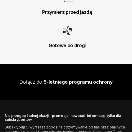
Przymierz przed jazdą
Gotowe do drogi
Dołącz do
5-letniego programu ochrony
Nie przegap żadnej okazji – promocje, nowości i informacje tylko dla
subskrybentów.
Subskrybując, wyrażasz zgodę na otrzymywanie od nas okazjonalnych
wiadomości e-mail i komunikatów marketingowych. Szanujemy Twoją