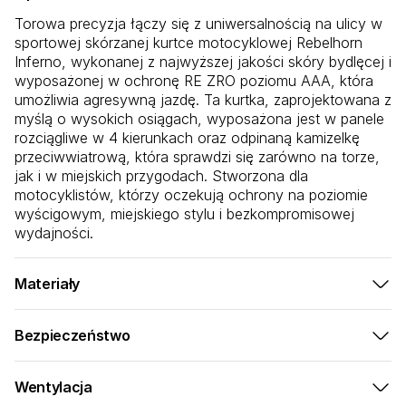
Torowa precyzja łączy się z uniwersalnością na ulicy w
sportowej skórzanej kurtce motocyklowej Rebelhorn
Inferno, wykonanej z najwyższej jakości skóry bydlęcej i
wyposażonej w ochronę RE ZRO poziomu AAA, która
umożliwia agresywną jazdę. Ta kurtka, zaprojektowana z
myślą o wysokich osiągach, wyposażona jest w panele
rozciągliwe w 4 kierunkach oraz odpinaną kamizelkę
przeciwwiatrową, która sprawdzi się zarówno na torze,
jak i w miejskich przygodach. Stworzona dla
motocyklistów, którzy oczekują ochrony na poziomie
wyścigowym, miejskiego stylu i bezkompromisowej
wydajności.
Materiały
Wysokowydajna konstrukcja do jazdy sportowej:
Bezpieczeństwo
100% skóra bydlęca
- najwyższa trwałość do
System bezpieczeństwa na poziomie wyścigowym do
użytku na torze i ulicy
agresywnej jazdy:
Nylon elastyczny w 4 kierunkach
- maksymalna
Wentylacja
elastyczność podczas agresywnej jazdy