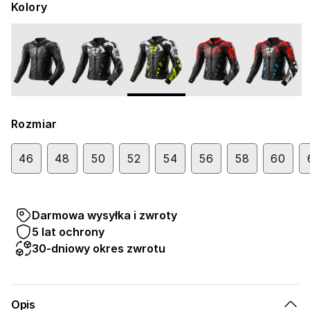
Kolory
Rozmiar
46
48
50
52
54
56
58
60
Darmowa wysyłka i zwroty
5 lat ochrony
30-dniowy okres zwrotu
Opis